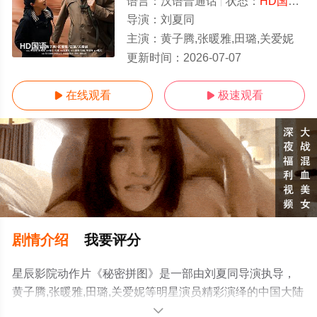
语言：
汉语普通话
状态：
HD国语
-
导演：
刘夏同
主演：
黄子腾,张暖雅,田璐,关爱妮
HD国语
更新时间：
2026-07-07
在线观看
极速观看


剧情介绍
我要评分
星辰影院动作片《秘密拼图》是一部由刘夏同导演执导，
黄子腾,张暖雅,田璐,关爱妮等明星演员精彩演绎的中国大陆
电影，更多高清无删减完整版电影尽在星辰电影网。
