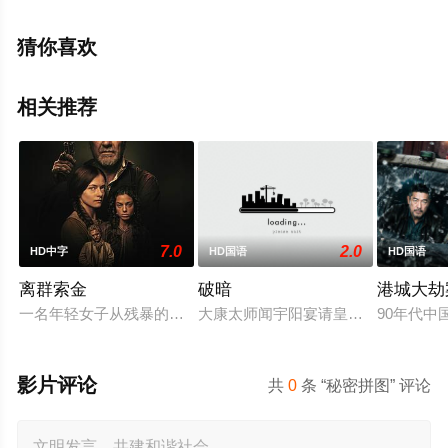
猜你喜欢
相关推荐
7.0
2.0
HD中字
HD国语
HD国语
离群索金
破暗
港城大劫
一名年轻女子从残暴的亡命团伙手中劫走了一批黄金，一路逃到
大康太师闻宇阳宴请皇上义子神策府
90年代
影片评论
共
0
条 “秘密拼图” 评论