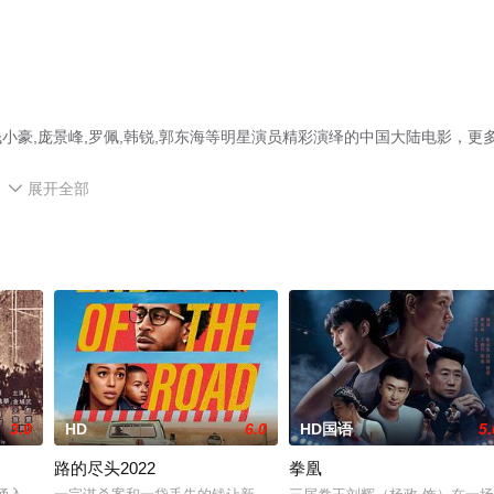
豪,庞景峰,罗佩,韩锐,郭东海等明星演员精彩演绎的中国大陆电影，更
展开全部

3.0
HD
6.0
HD国语
5.
路的尽头2022
拳凰