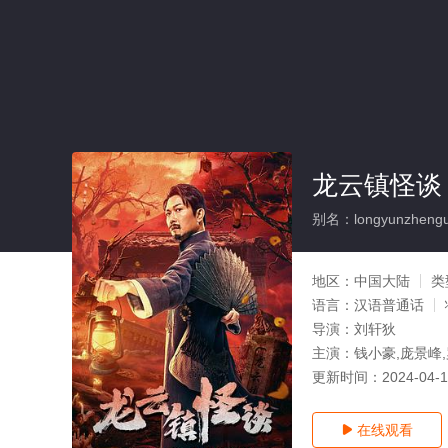
龙云镇怪谈
别名：longyunzhengu
地区：
中国大陆
类
语言：
汉语普通话
导演：
刘轩狄
主演：
钱小豪,庞景峰,
更新时间：
2024-04-
在线观看
