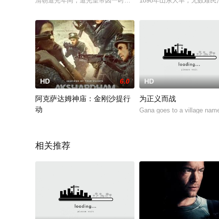
清朝道光年间，道光皇帝因一时震怒．命侍卫王得宝持宝刀赐宠
1898年山东大旱，无数难
HD
6.0
HD
阿克萨达姆神庙：金刚沙提行
为正义而战
动
Gana goes to a village name
NSG突击队Hanut Singh因过去的任务而受到创伤，在参拜
相关推荐