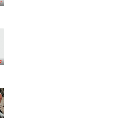
0
—前往波兰找回一个掌握重要
者的老友，前往法国土伦军事基地展开调查。他与克里斯汀伪装身份
太空项目的间谍行为，同时发现有人从瑞典窃取秘密武器材料。他被调至布鲁
0
露风险。汉密尔顿决定返回未
一支被嘲为“无胜利队”的业余球队。当一群问题少年遇上背负阴
贪国库银两，身陷囹圄在即，叶庭急召其子叶护相见。叶护心知父亲蒙冤，却