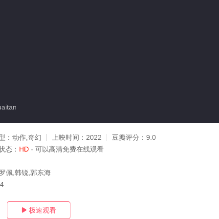
aitan
型：
动作,奇幻
上映时间：
2022
豆瓣评分：
9.0
状态：
HD
- 可以高清免费在线观看
罗佩,韩锐,郭东海
14
极速观看
