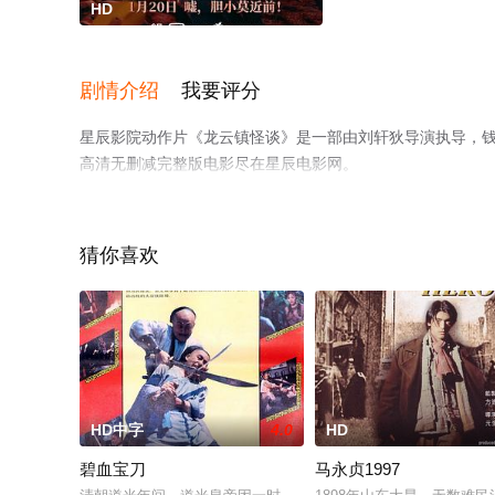
HD
剧情介绍
我要评分
星辰影院动作片《龙云镇怪谈》是一部由刘轩狄导演执导，钱小
高清无删减完整版电影尽在星辰电影网。
猜你喜欢
HD中字
4.0
HD
碧血宝刀
马永贞1997