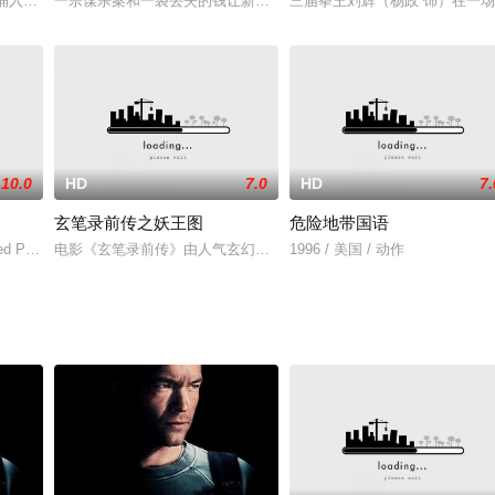
妃自刎。片刻之后，即感后悔，急命人收回成命，但宠妃已死。道光不愿
民涌入上海求生，人流中马永贞（金城武 饰）、马大祥（元华 饰）兄弟俩亦来
一宗谋杀案和一袋丢失的钱让新近丧夫的布兰达和家人陷入了危险，
三届拳王刘辉（杨政 饰）在一
10.0
HD
7.0
HD
7.
玄笔录前传之妖王图
危险地带国语
d Parnasala on his father’s order
电影《玄笔录前传》由人气玄幻漫画《大唐玄笔录》的核心内容改编
1996 / 美国 / 动作
古吉拉特邦的庙宇期间，他与其他旅客一起遭到恐怖分子围困，