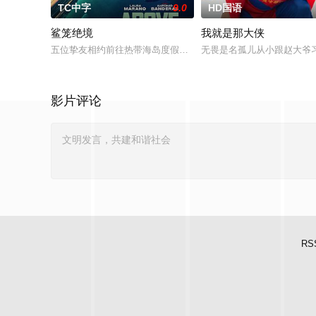
TC中字
9.0
HD国语
鲨笼绝境
我就是那大侠
五位挚友相约前往热带海岛度假，计划在碧蓝海域中体验刺激的
无畏是名孤儿从小跟赵大爷
影片评论
RS