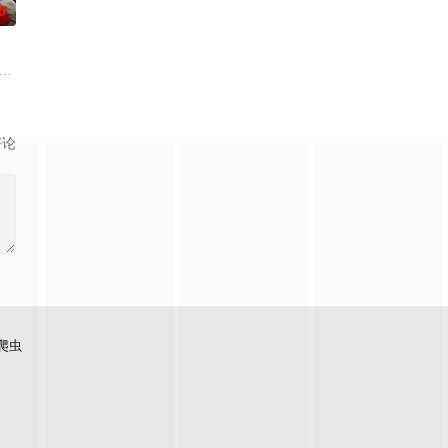
0
品公司，实现了自我价值体验
历为媒介。讲述了石狮当地非物质文化遗产——石狮狮阵，是如何传
入危险境地，与毒贩展开了一场惊心动魄的较量。三年后，杨天追查战友马超遇害
评论
爬虫