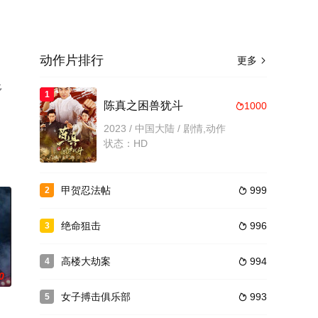
动作片排行
更多

多
1
陈真之困兽犹斗
1000

2023 / 中国大陆 / 剧情,动作
状态：HD
甲贺忍法帖
999
2

绝命狙击
996
3

高楼大劫案
994
4

0
女子搏击俱乐部
993
5
