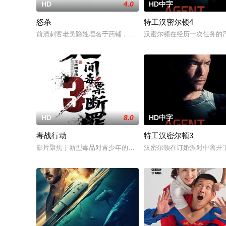
HD
4.0
HD中字
怒杀
特工汉密尔顿4
前清刺客老吴隐姓埋名于药铺，却为守护单亲母女小茜和依依，
汉密尔顿在经历一次任务的
HD
8.0
HD中字
毒战行动
特工汉密尔顿3
影片聚焦于新型毒品对青少年的危害，对社会秩序的破坏为主题
汉密尔顿在订婚派对中离开