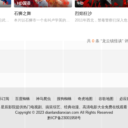
7.0
HD国语
4.0
HD
4.
石狮之舞
烈焰狂沙
鲨鱼笼潜水，同时享受奢靡的派对狂欢。然而他们浑然不知，这趟旅程不
习武收废品，做事一根筋的他总被误解。在经历一次重大事件后，被迫加入保健
本片以石狮市一个名叫卢学英的年轻人为主人公，以他的一段人生经
2011年西北，禁毒警察们深
共
0
条 “龙云镇怪谈” 
S订阅
百度蜘蛛
神马爬虫
搜狗蜘蛛
奇虎地图
谷歌地图
必应
星辰影院
提供热门电视剧、搞笑综艺、经典动漫、高清电影大全免费在线观看
Copyright © 2023 dianlandianxian.com All Rights Reserved
黔ICP备23001958号