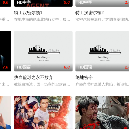
6.0
HD中字
9.0
HD中字
1.
特工汉密尔顿1
特工汉密尔顿2
被迫出手击杀黑帮一伙而暴露身份。幕后黑手向爷派杀手左轮抓住母女二
严重后果后，陷入了自我毁灭的状态。然而，他被说服去执行他最擅长的任务—
在地中海的绝密北约行动中，瑞典攻击潜水员遇害。汉密尔顿，受害
汉密尔顿被派往北方调查基律纳
7.0
HD国语
6.0
HD国语
2.
热血篮球之永不放弃
绝地密令
，旨在通过电影让观众意识到毒品的可怕，着重塑造了缉毒警察在危险环
了未婚妻，但他内心仍然渴望过正常生活。一名科学家被绑架，重要信息面临泄
教练白海冰，因一场意外尘封篮球梦。为完成病危师兄的嘱托，他接手
户部尚书叶庭遭人构陷，被诬私