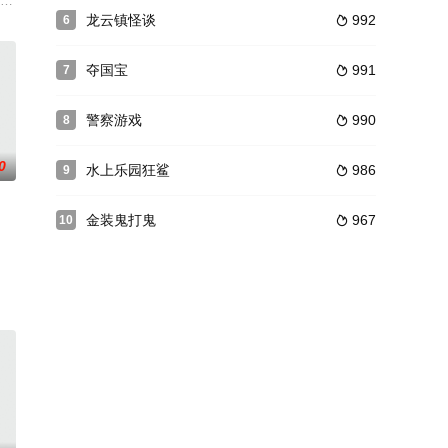
到这片英国人掌控下的东
这个母亲不得不在公路逃亡中竭力保护家人。
场综合格斗赛中惨败，不得不告别拳台，从此一蹶不振。时隔两年，由格斗圈大
龙云镇怪谈
992
6

夺国宝
991
7

警察游戏
990
8

0
水上乐园狂鲨
986
9

金装鬼打鬼
967
10

而来，讲述高冷捉妖师吴小邪、呆萌和尚无欲与古灵精怪的黑灵儿等