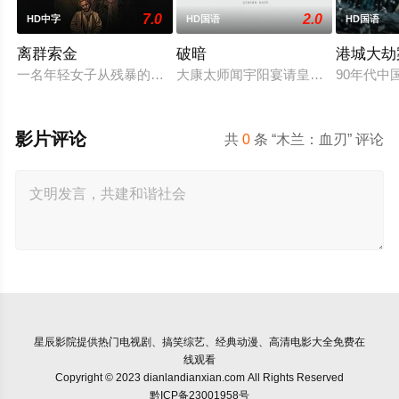
7.0
2.0
HD中字
HD国语
HD国语
离群索金
破暗
港城大劫
一名年轻女子从残暴的亡命团伙手中劫走了一批黄金，一路逃到
大康太师闻宇阳宴请皇上义子神策府
90年代
影片评论
共
0
条 “木兰：血刃” 评论
星辰影院
提供热门电视剧、搞笑综艺、经典动漫、高清电影大全免费在
线观看
Copyright © 2023 dianlandianxian.com All Rights Reserved
黔ICP备23001958号