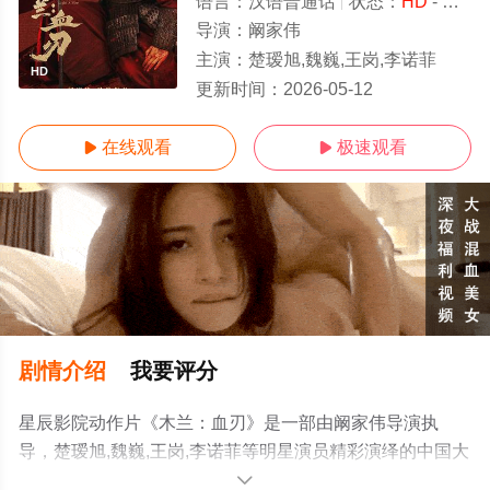
语言：
汉语普通话
状态：
HD
- 可以高清免费在线观看
导演：
阚家伟
主演：
楚瑷旭,魏巍,王岗,李诺菲
HD
更新时间：
2026-05-12
在线观看
极速观看


剧情介绍
我要评分
星辰影院动作片《木兰：血刃》是一部由阚家伟导演执
导，楚瑷旭,魏巍,王岗,李诺菲等明星演员精彩演绎的中国大
陆电影，更多高清无删减完整版电影尽在星辰电影网。
