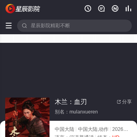






木兰：血刃
分享

别名：mulanxueren
中国大陆
中国大陆,动作
2026
8.0