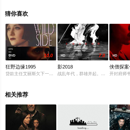
猜你喜欢
10.0
7.0
DVD
HD
HD
狂野边缘1995
影2018
侠僧探案
贷款主任艾丽斯欠下一笔债项无力偿还，唯有出卖女人天赋本钱
战乱年代，群雄并起。割据一方的沛
开封府师
相关推荐