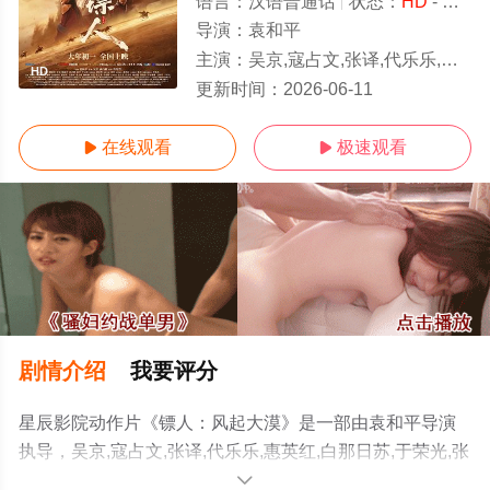
语言：
汉语普通话
状态：
HD
- 可以高清免费在线观看
导演：
袁和平
主演：
吴京,寇占文,张译,代乐乐,惠英红,白那日苏,于荣光,张晋,林秋楠,淳于珊珊,谢霆锋,梁家辉,释彦能,李连杰,徐向
HD
更新时间：
2026-06-11
在线观看
极速观看


剧情介绍
我要评分
星辰影院动作片《镖人：风起大漠》是一部由袁和平导演
执导，吴京,寇占文,张译,代乐乐,惠英红,白那日苏,于荣光,张
晋,林秋楠,淳于珊珊,谢霆锋,梁家辉,释彦能,李连杰,徐向东,
