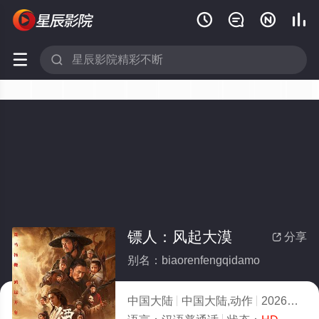






镖人：风起大漠
分享

别名：biaorenfengqidamo
中国大陆
中国大陆,动作
2026
1.0