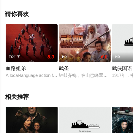
孙艺洲,张艺泷,文俊辉,刘耀文,董思成,孟鹤堂等明星演员精
彩演绎的中国大陆电影，更多高清无删减完整版电影尽在
猜你喜欢
星辰电影网。
8.0
6.0
TC中字
HD
HD
血路姐弟
武圣
武侠国语
A local-language action film in which a former martial arts
钟鼓齐鸣，在山峦峰翠间响彻回荡。 
1917
相关推荐