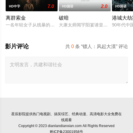
7.0
2.0
HD中字
HD国语
HD国语
离群索金
破暗
港城大劫
一名年轻女子从残暴的亡命团伙手中劫走了一批黄金，一路逃到
大康太师闻宇阳宴请皇上义子神策府
90年代
影片评论
共
0
条 “镖人：风起大漠” 评论
星辰影院
提供热门电视剧、搞笑综艺、经典动漫、高清电影大全免费在
线观看
Copyright © 2023 dianlandianxian.com All Rights Reserved
黔ICP备23001958号