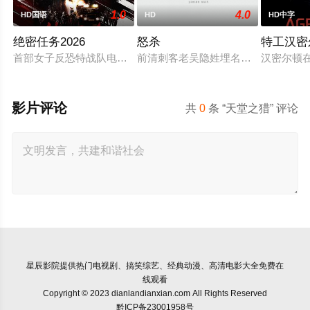
1.0
4.0
HD国语
HD
HD中字
绝密任务2026
怒杀
特工汉密
首部女子反恐特战队电影，面对恐怖主义恶势力，“最飒女子反恐
前清刺客老吴隐姓埋名于药铺，却为
汉密尔顿
影片评论
共
0
条 “天堂之猎” 评论
星辰影院
提供热门电视剧、搞笑综艺、经典动漫、高清电影大全免费在
线观看
Copyright © 2023 dianlandianxian.com All Rights Reserved
黔ICP备23001958号