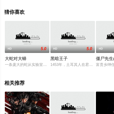
猜你喜欢
5.0
5.0
HD
HD
HD
大蛇对大蟒
黑暗王子
僵尸先生
一条庞大的蛇从实验室逃亡之后潜入城市下水道之内，并伤害许
1453年，土耳其人在君士坦丁堡崛起，
富贵乡绅
相关推荐