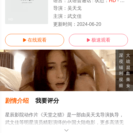
语言：
汉语普通话
状态：
HD
- 可以高清免费在线观看
导演：
吴天戈
主演：
武文佳
HD
更新时间：
2024-06-20
在线观看
极速观看


剧情介绍
我要评分
星辰影院动作片《天堂之猎》是一部由吴天戈导演执导，
武文佳等明星演员精彩演绎的中国大陆电影，更多高清无
删减完整版电影尽在星辰电影网。
