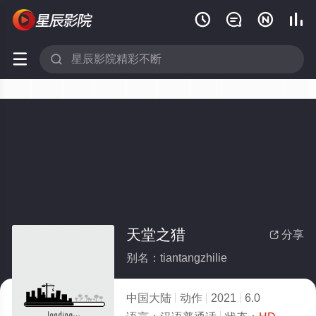






天堂之猎
分享

别名：tiantangzhilie
中国大陆
动作
2021
6.0