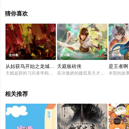
尽在星辰电影网。
猜你喜欢
1.0
1.0
全16集
全18集
全13集
从姑获鸟开始之龙城风云
天庭板砖侠
是王者啊
天赋超群的习武者李阎由于身患绝症，只剩下几个月的生命。他在
高冷傲娇的建筑系天才学霸李季，被
本部的故
相关推荐