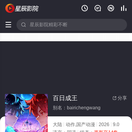






百日成王
分享

别名：bairichengwang
大陆
动作,国产动漫
2026
9.0