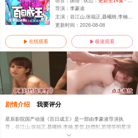
语言：
国语
状态：
更新至14集
- 可以高清免费在线观看
导演：
李豪凌
主演：
谷江山,张福正,聂曦映,李楠,姜贺,赵熠彤,若瑾
更新至14集
更新时间：
2026-08-08
在线观看
极速观看


剧情介绍
我要评分
星辰影院国产动漫《百日成王》是一部由李豪凌导演执
导，谷江山,张福正,聂曦映,李楠,姜贺,赵熠彤,若瑾等明星演
员精彩演绎的大陆动漫，更多高清无删减完整版动漫全集
