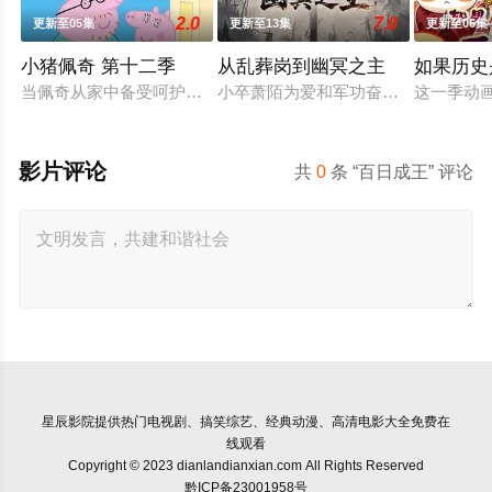
2.0
7.0
更新至05集
更新至13集
更新至06集
小猪佩奇 第十二季
从乱葬岗到幽冥之主
如果历史
当佩奇从家中备受呵护的"小妹妹"一跃成为肩负责任的"大姐姐"
小卒萧陌为爱和军功奋斗三年，却被
这一季动
影片评论
共
0
条 “百日成王” 评论
星辰影院
提供热门电视剧、搞笑综艺、经典动漫、高清电影大全免费在
线观看
Copyright © 2023 dianlandianxian.com All Rights Reserved
黔ICP备23001958号