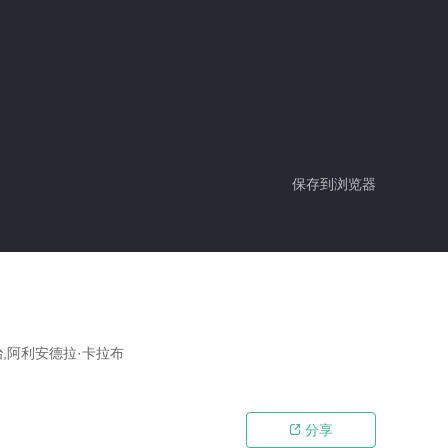
保存到浏览器
治,阿利安德拉·卡拉布
分享
