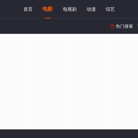
电影
首页
电视剧
动漫
综艺
热门搜索
