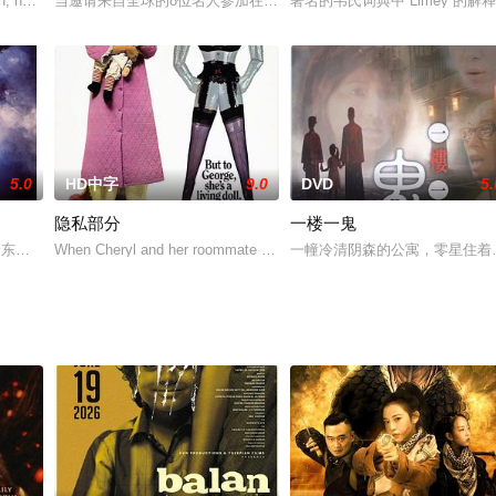
约高档公寓的最顶层，过着与世隔绝的日子。迈克尔·基顿饰演的变态
 has left him for her lesbian l
当邀请来自全球的8位名人参加在线真人秀比赛时，他们很快意识到
著名的韦氏词典中“Limey“
5.0
HD中字
9.0
DVD
5.
隐私部分
一楼一鬼
a Wasukraipaisa
的安东尼奥海滩，患有麻风病的富豪布雷克希望在此建立一个小镇，将同样患有麻
When Cheryl and her roommate quarrel, Cheryl moves into her
一幢冷清阴森的公寓，零星住着