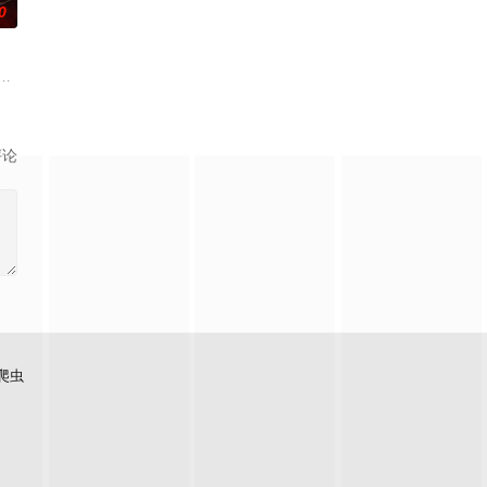
0
—的样子出现。
石桥留宿，却陷入更恐怖的诡异事件，包括布偶自行移动和夜半啼哭
ho enter a cash-prize endura
评论
爬虫