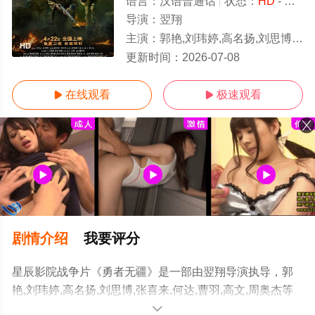
语言：
汉语普通话
状态：
HD
- 可以高清免费在线观看
导演：
翌翔
主演：
郭艳,刘玮婷,高名扬,刘思博,张喜来,何达,曹羽,高文,周奥杰
HD
更新时间：
2026-07-08
在线观看
极速观看


剧情介绍
我要评分
星辰影院战争片《勇者无疆》是一部由翌翔导演执导，郭
艳,刘玮婷,高名扬,刘思博,张喜来,何达,曹羽,高文,周奥杰等
明星演员精彩演绎的中国大陆电影，更多高清无删减完整
