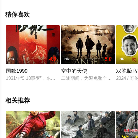
版电影尽在星辰电影网。
猜你喜欢
4.0
5.0
HD
HD
HD
国歌1999
空中的天使
双胞胎乌
1931年“9·18事变”，东北三省沦陷了，正在上海积极从事抗
二战期间，为避免整个欧洲落入纳粹
2024 / 
相关推荐