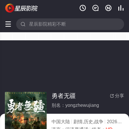






勇者无疆
分享

别名：yongzhewujiang
中国大陆
剧情,历史,战争
2026
5.0