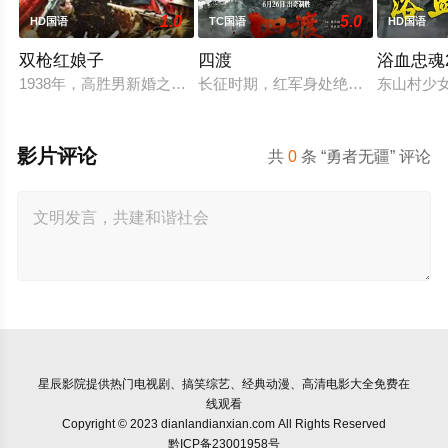
1.0
5.0
HD国语
TC国语
HD国语
双枪红娘子
四渡
浴血忠魂2
1938年，高胜男新婚之日，丈夫被日军残害，父辈亦遭屠戮。
长征时期，红军身处绝境。四渡赤水
东山村少
影片评论
共
0
条 “勇者无疆” 评论
星辰影院
提供热门电视剧、搞笑综艺、经典动漫、高清电影大全免费在
线观看
Copyright © 2023 dianlandianxian.com All Rights Reserved
黔ICP备23001958号