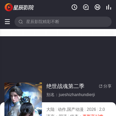






绝世战魂第二季
分享

别名：jueshizhanhundierji
大陆
动作,国产动漫
2026
2.0