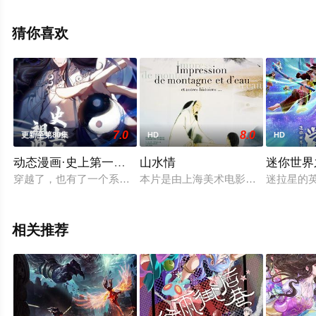
行,张恩泽,林帽帽,柳真颜,萧秋子,司小幽,黄玮,崔郅昊,齐璇,
乔木心,张远韬等明星演员精彩演绎的大陆动漫，更多高清
猜你喜欢
无删减完整版动漫全集尽在星辰电影网。
7.0
8.0
更新至第80集
HD
HD
动态漫画·史上第一祖师爷
山水情
迷你世界
穿越了，也有了一个系统，但林锋压力山大。系统主线任务：林
本片是由上海美术电影制片厂1988
迷拉星的
相关推荐