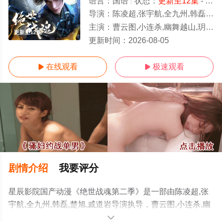
语言：
国语
状态：
更新至12集
- 可以高清免费在线观看
导演：
陈凌超,张宇航,全九州,韩磊,楚旭,戚道岩
主演：
曹云图,小连杀,幽舞越山,玥辰,李轻扬,枣儿,夏浚凯,关帅,乔耀辉,刘中正,任景行,张恩泽,林帽帽,柳真颜,萧秋子
更新至12集
更新时间：
2026-08-05
在线观看
极速观看


剧情介绍
我要评分
星辰影院国产动漫《绝世战魂第二季》是一部由陈凌超,张
宇航,全九州,韩磊,楚旭,戚道岩导演执导，曹云图,小连杀,幽
舞越山,玥辰,李轻扬,枣儿,夏浚凯,关帅,乔耀辉,刘中正,任景
