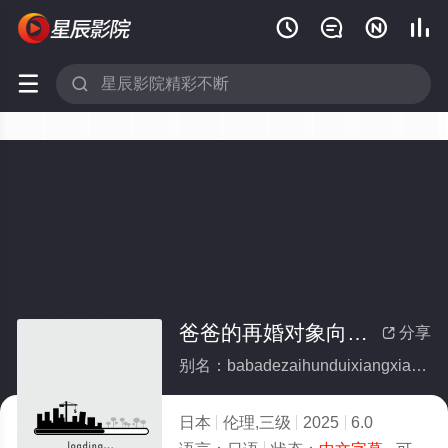






爸爸的再婚对象向我提出的性条件
分享

别名：babadezaihunduixiangxiangwotichudexingtiaojian
日本
伦理,三级
2025
6.0