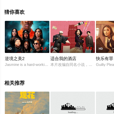
辰电影网。
猜你喜欢
3.0
9.0
HD
HD
HD
逆境之美2
适合我的酒店
快乐有罪
Jasmine is a hard-working stripper, struggling to make ends
本片改编自同名小说，讲述了新人作家
Guilty Ple
相关推荐