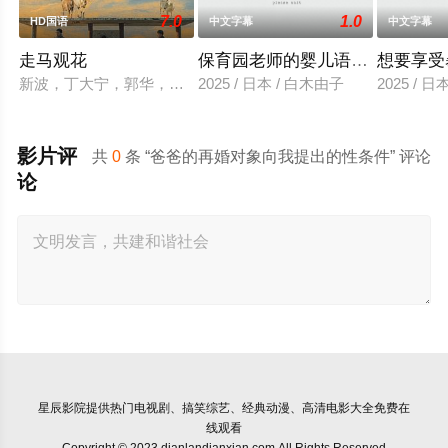
7.0
1.0
HD国语
中文字幕
中文字幕
走马观花
保育园老师的婴儿语让人超兴奋
想要享受
新波，丁大宁，郭华，程一木他们毕业于同一所大学。他们和很
2025 / 日本 / 白木由子
2025 / 
影片评
共
0
条 “爸爸的再婚对象向我提出的性条件” 评论
论
星辰影院
提供热门电视剧、搞笑综艺、经典动漫、高清电影大全免费在
线观看
Copyright © 2023 dianlandianxian.com All Rights Reserved