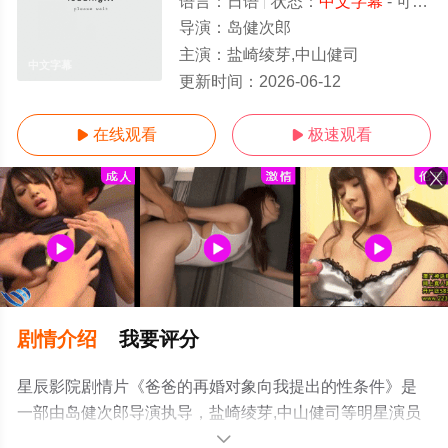
语言：
日语
状态：
中文字幕
- 可以高清免费在线观看
导演：
岛健次郎
主演：
盐崎绫芽,中山健司
中文字幕
更新时间：
2026-06-12
在线观看
极速观看


剧情介绍
我要评分
星辰影院剧情片《爸爸的再婚对象向我提出的性条件》是
一部由岛健次郎导演执导，盐崎绫芽,中山健司等明星演员
精彩演绎的日本电影，更多高清无删减完整版电影尽在星
