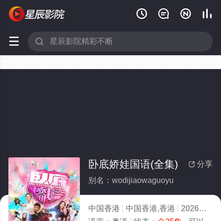






卧底娇娃国语(全集)
分享

别名：wodijiaowaguoyu
中国香港
中国香港,香港
2026
4.0