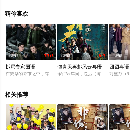
滢,马贯东,刘嘉琪,王致迪,邓永健,王绮琴,等明星演员精彩演
绎的中国香港电视剧，大结局剧情已揭晓（1-25全集），
猜你喜欢
更多高清无删减完整版电视剧全集尽在星辰电影网。
10.0
8.0
已完结
已完结
已完结
拆局专家国语
包青天再起风云粤语
团圆粤语
在繁华的都市之中，存在着一个名为“拆局专家”的地下组织，当
宋仁宗年间，包拯（谭俊彦饰）上任
翁盛芬（
相关推荐