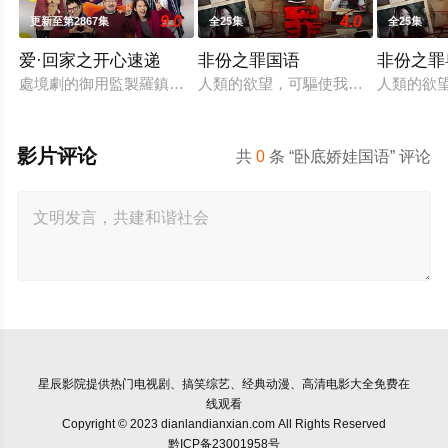
9.0
4.0
更新至第2867集
全25集
全25集
爱·回家之开心速递
非份之罪国语
非份之罪
處境劇的御用監製羅鎮岳已經準備開拍新一套處境劇，暫定叫《
人類的欲望，可驅使我們超越自我，
人類的欲
影片评论
共
0
条 “卧底娇娃国语” 评论
星辰影院
提供热门电视剧、搞笑综艺、经典动漫、高清电影大全免费在
线观看
Copyright © 2023 dianlandianxian.com All Rights Reserved
黔ICP备23001958号