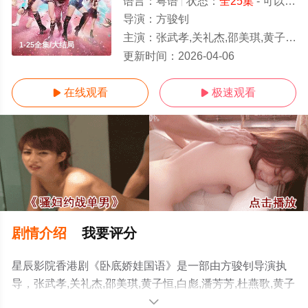
语言：
粤语
状态：
全25集
- 可以高清免费在线观看
导演：
方骏钊
主演：
张武孝,关礼杰,邵美琪,黄子恒,白彪,潘芳芳,杜燕歌,黄子雄,韦家雄,张曦雯,彭怀安,叶凯茵,李家鼎,苏恩磁,潘志
1-25全集/大结局
更新时间：
2026-04-06
在线观看
极速观看


剧情介绍
我要评分
星辰影院香港剧《卧底娇娃国语》是一部由方骏钊导演执
导，张武孝,关礼杰,邵美琪,黄子恒,白彪,潘芳芳,杜燕歌,黄子
雄,韦家雄,张曦雯,彭怀安,叶凯茵,李家鼎,苏恩磁,潘志文,陈
