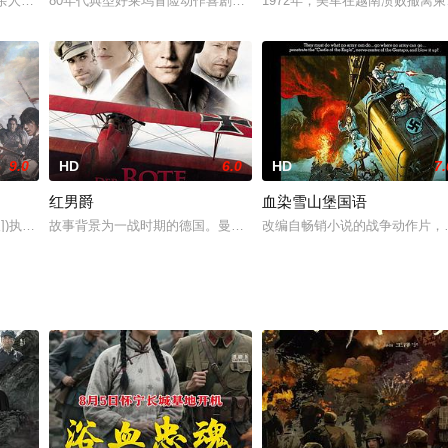
了点射的最高指挥官-欧洲盟军最高司令艾森豪威尔面对众多分歧、困
万余人，对兴化抗日民主根据地进行了春季大“扫荡”，妄图消灭新四军在兴化的
80年代典型好莱坞冒险动作喜剧影片。女角Bess Armstrong从伦敦出
1972年，美军在越南溃败撤离柬
9.0
HD
6.0
HD
7.
红男爵
血染雪山堡国语
人])执导，故事讲述唐朝50万大军攻打安市城，城主杨万春(赵寅成饰)遂带领高
故事背景为一战时期的德国。曼弗雷德·冯·里希特霍芬是一名德国飞
改编自畅销小说的战争动作片，