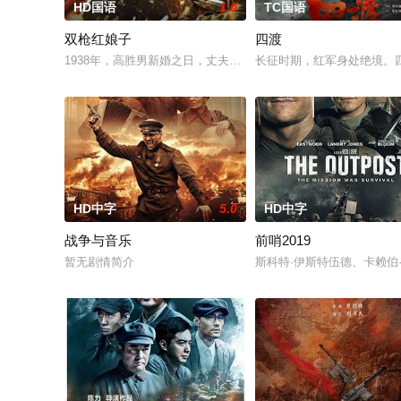
HD国语
1.0
TC国语
双枪红娘子
四渡
1938年，高胜男新婚之日，丈夫被日军残害，父辈亦遭屠戮。
长征时期，红军身处绝境。
HD中字
5.0
HD中字
战争与音乐
前哨2019
暂无剧情简介
斯科特·伊斯特伍德、卡赖伯·兰