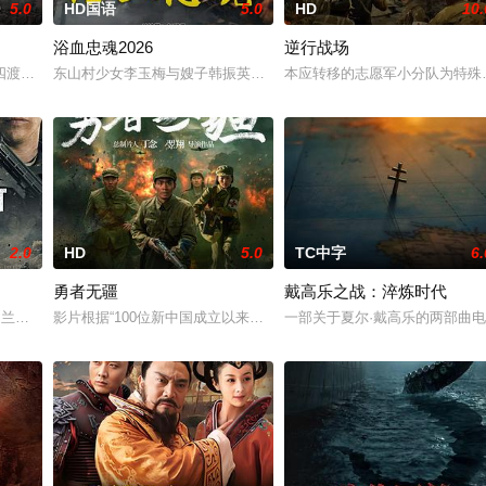
5.0
HD国语
5.0
HD
10.
浴血忠魂2026
逆行战场
她举枪聚义，屡袭敌寇威震四方，后得八路军指点决心投身革命。日军
四渡赤水堪称红军的绝地反击之战。在毛泽东（刘烨 饰）的带领下，红军一渡
东山村少女李玉梅与嫂子韩振英冒死救助八路军伤员，全村人以血肉之躯
本应转移的志愿军小分队为特殊
2.0
HD
5.0
TC中字
6.
勇者无疆
戴高乐之战：淬炼时代
德里·琼斯、奥兰多·布鲁姆将主演Millennium Media打造的阿富汗战争题材影
影片根据“100位新中国成立以来感动中国人物”之一，“最美奋斗者
一部关于夏尔·戴高乐的两部曲电