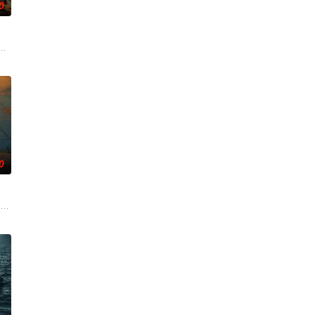
0
赤水时形势所迫、实属无奈；
守护根据地，用 “军民一心” 的壮阔叙事诠释沂蒙精神。
任务逆行重返战场，为完成使命与强敌血战几近全军覆没。
0
片[
”罗盛教的真实事迹改编。参与抗美援朝战争的罗盛教是侦察连
影。两部影片将讲述戴高乐于1940年至1945年间的生活与政治投入，并追溯