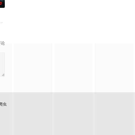
0
。1940年，在塞外雁北
江都的禁军将士大多是关中人，见隋炀帝无力返回长安，聚集叛乱。
期，一艘秘密科研船以活人培育深海变异章鱼。戏法师周鸣为营救被掳女儿潜入险
评论
爬虫