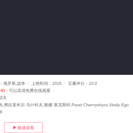
：
俄罗斯,战争
上映时间：
2025
豆瓣评分：
10.0
HD
- 可以高清免费在线观看
耶夫
拉基米尔·马什科夫,雅娜·塞克斯特,Pavel·Chernyshyov,Vitaliy·Ego
18
极速观看
