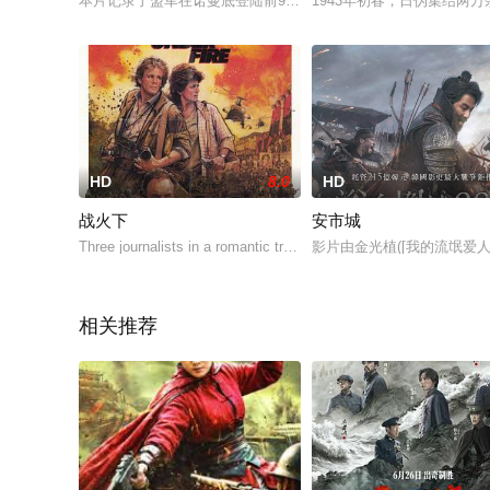
本片记录了盟军在诺曼底登陆前90天紧张的作战准备，同时描绘
1943年初春，日伪集结两
HD
8.0
HD
战火下
安市城
Three journalists in a romantic triangle are involved in pol
影片由金光植([我的流氓爱
相关推荐