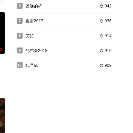
主力部队。为了粉碎日伪
发，要到中国找寻其父，雇用了Tom Sell
埔寨之后，纽约时报驻柬埔寨的战地记者辛尼（萨姆·沃特森 Sam Waterston
遥远的桥
942
6

鱼雷2017
936
7

艾拉
914
8

0
兄弟会2019
910
9

代号55
909
10

句丽将士与唐朝大军
行员，他有着击落80架敌机的傲人战绩，被称为王牌中的王牌，
由理查德．伯顿与克林特．伊斯特伍德主演。故事发生在二次世界大战时期，