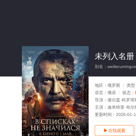
未列入名册
别名：weilierumingce
地区：
俄罗斯
类型
语言：
俄语
状态：
导演：
谢尔盖·科罗塔
主演：
迪米特里·布尔热,弗
更新时间：
2026-01-
在线观看
