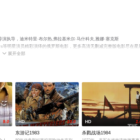
演执导，迪米特里·布尔热,弗拉基米尔·马什科夫,雅娜·塞克斯
an·Fromichev-Kors等明星演员精彩演绎的俄罗斯电影，更多高清无删减完整版电影尽在星
展开全部

9.0
HD
10.0
HD
1.
东游记1983
杀戮战场1984