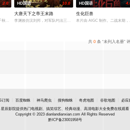
2.0
HD国语
10.0
HD国语
4.
大唐天下之帝王末路
生化巨兽
用真诚的艺术表达和创新的手法，以一个红军小号手的视角，讲述了红
千秋，永载史册！在历史的长河中，有一颗璀璨的星，那便是华侨抗日女英雄李林
李渊效仿汉刘邦，对军队约法三章。义军进入长安，得到百姓拥戴。
本片由 AIGC 制作。二战末
共
0
条 “未列入名册” 
S订阅
百度蜘蛛
神马爬虫
搜狗蜘蛛
奇虎地图
谷歌地图
必应
星辰影院
提供热门电视剧、搞笑综艺、经典动漫、高清电影大全免费在线观看
Copyright © 2023 dianlandianxian.com All Rights Reserved
黔ICP备23001958号