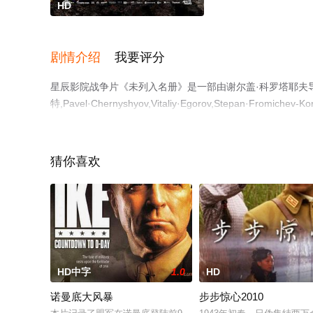
HD
剧情介绍
我要评分
星辰影院战争片《未列入名册》是一部由谢尔盖·科罗塔耶夫导
特,Pavel·Chernyshyov,Vitaliy·Egorov,Step
电影网。
猜你喜欢
HD中字
1.0
HD
诺曼底大风暴
步步惊心2010