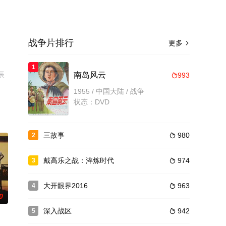
战争片排行
更多

1
辰
南岛风云
993

1955 / 中国大陆 / 战争
状态：DVD
三故事
980
2

戴高乐之战：淬炼时代
974
3

大开眼界2016
963
4

0
深入战区
942
5
