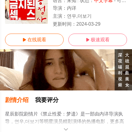
语言：
未知
状态：
中文字幕
- 可以高清免费在线观看
导演：
内详
主演：
연우,더보기
中文字幕
更新时间：
2024-03-29
在线观看
极速观看


剧情介绍
我要评分
星辰影院剧情片《禁止性爱：梦遗》是一部由内详导演执
导，연우,더보기等明星演员精彩演绎的热播电影，更多高
清无删减完整版电影尽在星辰电影网。
