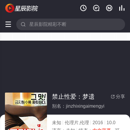






禁止性爱：梦遗
分享

别名：jinzhixingaimengyi
未知
伦理片,伦理
2016
10.0