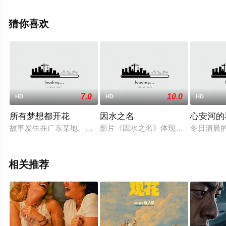
猜你喜欢
7.0
10.0
HD
HD
HD
所有梦想都开花
因水之名
心安河的
故事发生在广东某地。川妹子林芳（蒋勤勤 饰）己出来打工十年
影片《因水之名》体现了中国环保主
冬日清晨
相关推荐