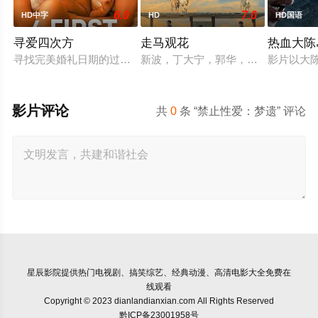
6.0
7.0
HD中字
HD
HD国语
寻爱四次方
走马观花
热血大陈
寻找完美婚礼日期的过程，扎拉经历了一连串的冒险——并走向
新波，丁大宁，郭华，程一木他们毕
影片以大
影片评论
共
0
条 “禁止性爱：梦遗” 评论
星辰影院
提供热门电视剧、搞笑综艺、经典动漫、高清电影大全免费在
线观看
Copyright © 2023 dianlandianxian.com All Rights Reserved
黔ICP备23001958号