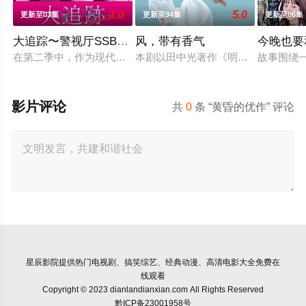
1.0
5.0
更新至03集
更新至94集
更新至06集
大追踪〜警视厅SSBC强行犯系〜 第二季
风，带有香气
今晚也要
在第二季中，作为现代刑侦关键力量的【警视厅SSBC强行犯系
本剧以田中光著作《明治的南丁格尔
故事围绕
影片评论
共
0
条 “黄昏的优作” 评论
星辰影院
提供热门电视剧、搞笑综艺、经典动漫、高清电影大全免费在
线观看
Copyright © 2023 dianlandianxian.com All Rights Reserved
黔ICP备23001958号