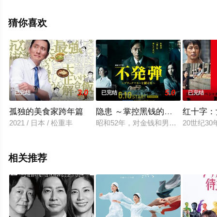
美波里,田畑智子等明星演员精彩演绎的日本电视剧，更多
高清无删减完整版电视剧全集尽在星辰电影网。
猜你喜欢
3.0
5.0
已完结
已完结
已完结
孤独的美食家跨年篇
隐患 ～掌控黑钱的男人～
红十字：
2021 / 日本 / 松重丰
昭和52年，对金钱和男人都很随意
20世纪
相关推荐