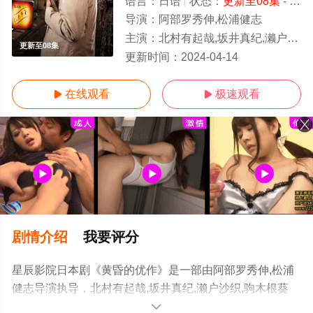
语言：
日语
状态：
更新至08集
- 可以高清免费在线观看
导演：
阿部罗秀伸,松浦健志
主演：
北村有起哉,坂井真纪,濑户沙织,驹木根葵汰,浅田芭路,驹井莲,游井亮子,今野杏南,内田慈,北香那,前田美波里,田畑
更新至08集
更新时间：
2024-04-14
在线观看
极速观看


剧情介绍
我要评分
星辰影院日本剧《黄昏的优作》是一部由阿部罗秀伸,松浦
健志导演执导，北村有起哉,坂井真纪,濑户沙织,驹木根葵
汰,浅田芭路,驹井莲,游井亮子,今野杏南,内田慈,北香那,前田
