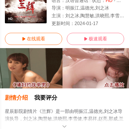
语言：
汉语普通话
状态：
HD
- 可以高清免费在线观看
导演：
明振江,温德光,刘之冰
主演：
刘之冰,陶慧敏,洪晓熙,李雪健,李易祥,赵亮,那威,兰岚
HD
更新时间：
2024-01-17
在线观看
极速观看


剧情介绍
我要评分
星辰影院剧情片《兰辉》是一部由明振江,温德光,刘之冰导
演执导，刘之冰,陶慧敏,洪晓熙,李雪健,李易祥,赵亮,那威,兰
岚等明星演员精彩演绎的中国大陆电影，更多高清无删减
