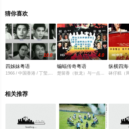
完整版电影尽在星辰电影网。
猜你喜欢
10.0
4.0
HD
HD
HD中字
四姊妹粤语
蝙蝠传奇粤语
纵横四海
1966 / 中国香港 / 丁莹,丁皓,梁素琴,沈殿霞
楚留香（狄龙）与一点红（凌云）自
砵仔糕（
相关推荐