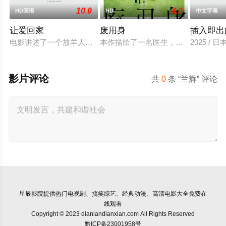
10.0
4.0
HD国语
HD
中文字幕
让爱回家
废用身
插入即出
电影讲述了一个放羊人吴鑫，为两只羊和他人发生冲突，失手将
本作描绘了一名医生，因一种围绕“废
2025 / 
影片评论
共
0
条 “兰辉” 评论
星辰影院
提供热门电视剧、搞笑综艺、经典动漫、高清电影大全免费在
线观看
Copyright © 2023 dianlandianxian.com All Rights Reserved
黔ICP备23001958号