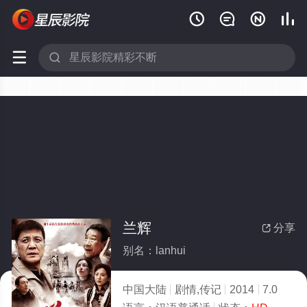






兰辉
分享

别名：lanhui
中国大陆
剧情,传记
2014
7.0